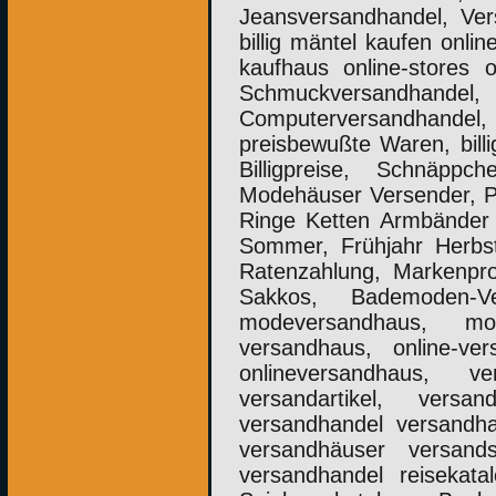
Jeansversandhandel, Ver
billig mäntel kaufen onli
kaufhaus online-stores o
Schmuckversandhandel
Computerversandhandel
preisbewußte Waren, bill
Billigpreise, Schnäppc
Modehäuser Versender, Pu
Ringe Ketten Armbänder 
Sommer, Frühjahr Herbst
Ratenzahlung, Markenpro
Sakkos, Bademoden-V
modeversandhaus, mod
versandhaus, online-ver
onlineversandhaus, v
versandartikel, vers
versandhandel versandh
versandhäuser versan
versandhandel reisekata