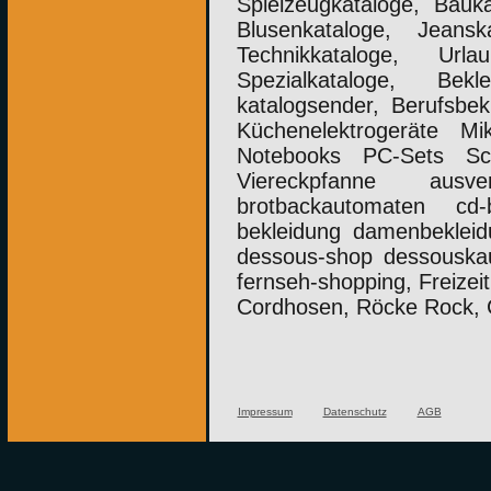
Spielzeugkataloge, Bauka
Blusenkataloge, Jeansk
Technikkataloge, Urlau
Spezialkataloge, Bekle
katalogsender, Berufsbe
Küchenelektrogeräte Mi
Notebooks PC-Sets Sc
Viereckpfanne ausve
brotbackautomaten cd
bekleidung damenbeklei
dessous-shop dessouskauf
fernseh-shopping, Freizei
Cordhosen, Röcke Rock, 
Impressum
Datenschutz
AGB