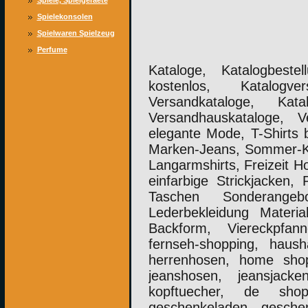
Spiele, Spielgeraete
Spielekonsolen
Konsolen Spiele
Spielwaren Spielzeug
Versandhaus
Perfume
Kataloge, Katalogbeste
kostenlos, Katalogver
Versandkataloge, Kata
Versandhauskataloge, Ve
elegante Mode, T-Shirts 
Marken-Jeans, Sommer-Kl
Langarmshirts, Freizeit 
einfarbige Strickjacken, 
Taschen Sonderange
Lederbekleidung Materi
Backform, Viereckpfanne
fernseh-shopping, haus
herrenhosen, home shop
jeanshosen, jeansjacke
kopftuecher, de shop
geschenkeladen gesch